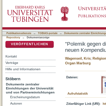
"Polemik gegen die Schwerkraft"?: Religion
DSpace Repositorium (Manakin basiert)
Publikationsdienste
→
TOBIAS-portale
→
Dokumente zentraler Einrichtunge
Repository
→
Dokumentanzeige
"Polemik gegen di
VERÖFFENTLICHEN
neuen Kompendi
Kontakt
Wagenseil, Kris
;
Religio
Verträge
Organ Marburg
Hilfe und Informationen
Dateien:
Stöbern
Dokumente zentraler
Einrichtungen der Universität
und von Partnereinrichtungen
Aufrufstatistik
Erscheinungsdatum
Autoren
Zitierfähiger Link (URI):
ht