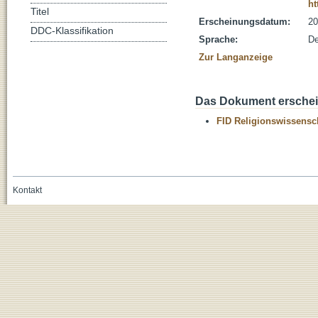
ht
Titel
Erscheinungsdatum:
20
DDC-Klassifikation
Sprache:
De
Zur Langanzeige
Das Dokument erschein
FID Religionswissensch
Kontakt