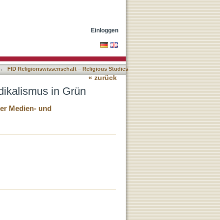
Einloggen
→
FID Religionswissenschaft – Religious Studies
« zurück
dikalismus in Grün
her Medien- und