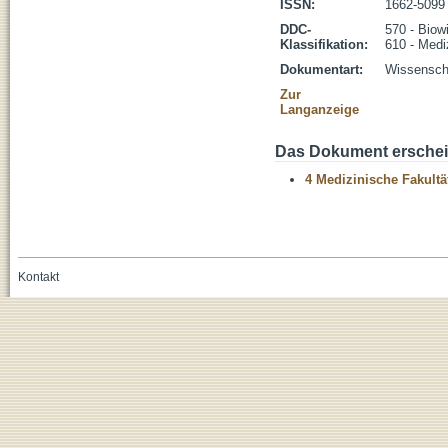
ISSN:
1662-5099
DDC-
570 - Biow
Klassifikation:
610 - Medi
Dokumentart:
Wissenscha
Zur
Langanzeige
Das Dokument erschein
4 Medizinische Fakultä
Kontakt