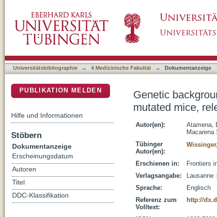
Genetic background modulates phenotypic ex
DSpace Repositorium (Manakin basiert)
pathogenesis
Universitätsbibliographie
→
4 Medizinische Fakultät
→
Dokumentanzeige
PUBLIKATION MELDEN
Genetic backgrou
mutated mice, re
Hilfe und Informationen
Autor(en):
Atamena, 
Macarena 
Stöbern
Tübinger
Wissinger
Dokumentanzeige
Autor(en):
Erscheinungsdatum
Erschienen in:
Frontiers 
Autoren
Verlagsangabe:
Lausanne :
Titel
Sprache:
Englisch
DDC-Klassifikation
Referenz zum
http://dx.
Volltext: