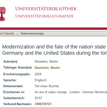
e of the nation state : expert debates in West
asiert)
70s
he Fakultät
→
Dokumentanzeige
Modernization and the fate of the nation state
Germany and the United States during the lo
Autor(en):
Deuerlein, Martin
Tübinger Autor(en):
Deuerlein, Martin
Erscheinungsjahr:
2024
Sprache:
Englisch
Dokumentart:
Teil eines Buches
Erschienen in:
An era of value change - London : German Historical
Seitenbereich:
33-57
Verbund-Nachweis:
1908159723