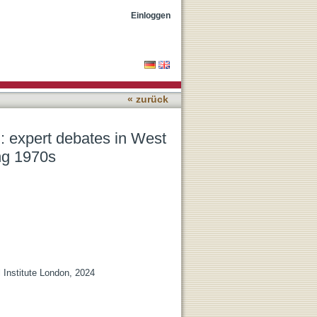
 Germany and the United
Einloggen
« zurück
 : expert debates in West
ng 1970s
 Institute London, 2024