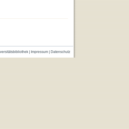
versitätsbibliothek
|
Impressum
|
Datenschutz