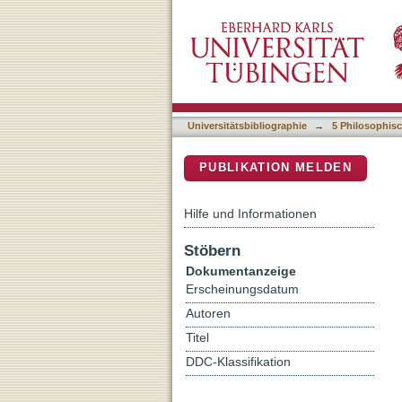
Modernization and the fat
DSpace Repositorium (Manakin b
States during the long 19
Universitätsbibliographie
→
5 Philosophisc
PUBLIKATION MELDEN
Hilfe und Informationen
Stöbern
Dokumentanzeige
Erscheinungsdatum
Autoren
Titel
DDC-Klassifikation