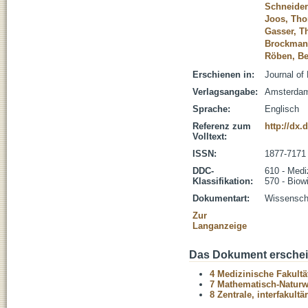
Schneider
Joos, Th
Gasser, 
Brockmann
Röben, B
Erschienen in:
Journal of
Verlagsangabe:
Amsterdam
Sprache:
Englisch
Referenz zum
http://dx.
Volltext:
ISSN:
1877-7171
DDC-
610 - Medi
Klassifikation:
570 - Biow
Dokumentart:
Wissenscha
Zur
Langanzeige
Das Dokument erschein
4 Medizinische Fakultä
7 Mathematisch-Naturwi
8 Zentrale, interfakult