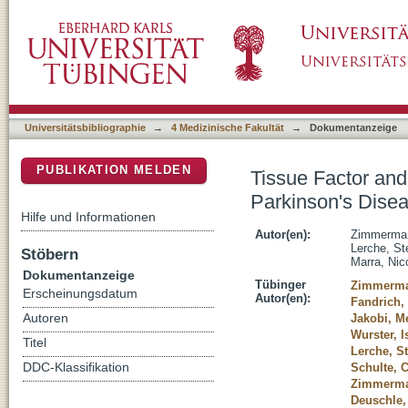
Tissue Factor and Its Cerebrospinal Fluid Pro
DSpace Repositorium (Manakin basiert)
Universitätsbibliographie
→
4 Medizinische Fakultät
→
Dokumentanzeige
PUBLIKATION MELDEN
Tissue Factor and 
Parkinson's Dise
Hilfe und Informationen
Autor(en):
Zimmerman
Lerche, St
Stöbern
Marra, Nic
Dokumentanzeige
Tübinger
Zimmerma
Erscheinungsdatum
Autor(en):
Fandrich,
Autoren
Jakobi, M
Wurster, I
Titel
Lerche, St
DDC-Klassifikation
Schulte, 
Zimmerma
Deuschle,