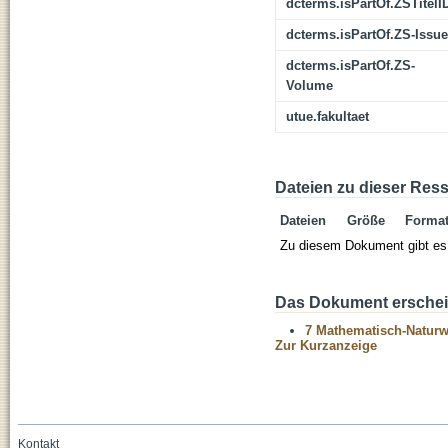
dcterms.isPartOf.ZSTitelI
dcterms.isPartOf.ZS-Issue
dcterms.isPartOf.ZS-
Volume
utue.fakultaet
Dateien zu dieser Res
Dateien
Größe
Forma
Zu diesem Dokument gibt es 
Das Dokument erschein
7 Mathematisch-Naturwi
Zur Kurzanzeige
Kontakt