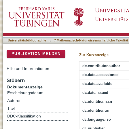
A Meta-analysis of Soil Susceptibility to M
DSpace Repositorium (Manakin basiert)
Across Global Climatic Zones
Universitätsbibliographie
→
7 Mathematisch-Naturwissenschaftliche Fakultät
PUBLIKATION MELDEN
Zur Kurzanzeige
dc.contributor.author
Hilfe und Informationen
dc.date.accessioned
Stöbern
dc.date.available
Dokumentanzeige
dc.date.issued
Erscheinungsdatum
Autoren
dc.identifier.issn
Titel
dc.identifier.uri
DDC-Klassifikation
dc.language.iso
dc.publisher