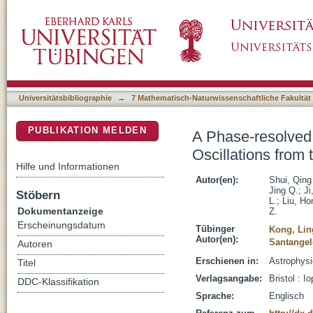
A Phase-resolved View of the Low-frequency 
DSpace Repositorium (Manakin basiert)
Binary MAXI J1820+070
Universitätsbibliographie
→
7 Mathematisch-Naturwissenschaftliche Fakultät
PUBLIKATION MELDEN
A Phase-resolved
Oscillations fro
Hilfe und Informationen
Autor(en):
Shui, Qing
Jing Q.
;
Ji
Stöbern
L.
;
Liu, Ho
Dokumentanzeige
Z.
Erscheinungsdatum
Tübinger
Kong, Lin
Autor(en):
Santangel
Autoren
Erschienen in:
Astrophysic
Titel
Verlagsangabe:
Bristol : I
DDC-Klassifikation
Sprache:
Englisch