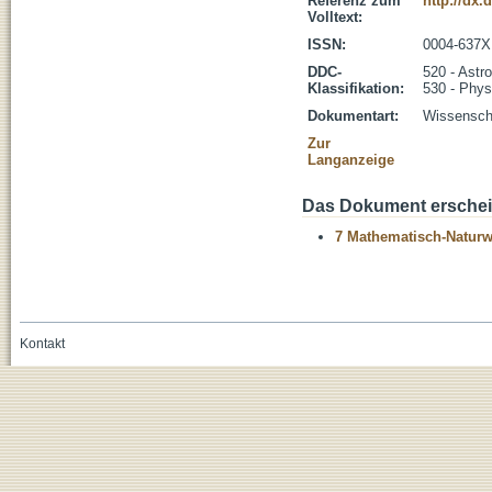
Referenz zum
http://dx.
Volltext:
ISSN:
0004-637X
DDC-
520 - Astr
Klassifikation:
530 - Phys
Dokumentart:
Wissenscha
Zur
Langanzeige
Das Dokument erschein
7 Mathematisch-Naturwi
Kontakt