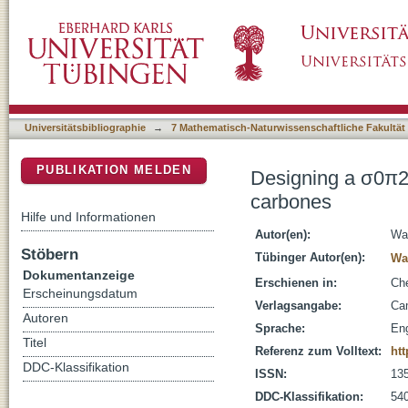
Designing a σ0π2 singlet ground state carbe
DSpace Repositorium (Manakin basiert)
Universitätsbibliographie
→
7 Mathematisch-Naturwissenschaftliche Fakultät
PUBLIKATION MELDEN
Designing a σ0π2 
carbones
Hilfe und Informationen
Autor(en):
Wag
Stöbern
Tübinger Autor(en):
Wag
Dokumentanzeige
Erschienen in:
Che
Erscheinungsdatum
Verlagsangabe:
Ca
Autoren
Sprache:
Eng
Titel
Referenz zum Volltext:
htt
DDC-Klassifikation
ISSN:
13
DDC-Klassifikation:
54