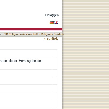
nd Text
Einloggen
→
FID Religionswissenschaft – Religious Studies
« zurück
mationsdienst. Herausgebendes