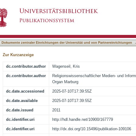
ben: das vielfältige Verhältnis von Religion u
asiert)
Dokumente zentraler Einrichtungen der Universität und von Partnereinrichtungen
Zur Kurzanzeige
dc.contributor.author
Wagenseil, Kris
dc.contributor.author
Religionswissenschaftlicher Medien- und Infor
Organ Marburg
dc.date.accessioned
2025-07-10T17:39:55Z
dc.date.available
2025-07-10T17:39:55Z
dc.date.issued
2011
dc.identifier.uri
http://hdl.handle.net/10900/167779
dc.identifier.uri
http://dx.doi.org/10.15496/publikation-109106