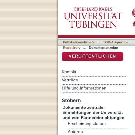
Wiederlesen und Neuschrei
DSpace Repositorium (Manakin b
Publikationsdienste
→
TOBIAS-portale
→
Repository
→
Dokumentanzeige
VERÖFFENTLICHEN
Kontakt
Verträge
Hilfe und Informationen
Stöbern
Dokumente zentraler
Einrichtungen der Universität
und von Partnereinrichtungen
Erscheinungsdatum
Autoren