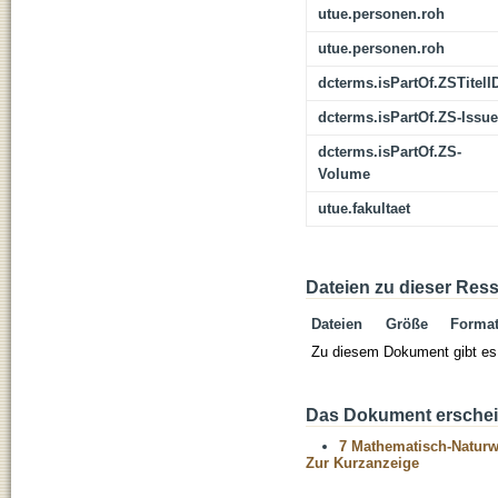
utue.personen.roh
utue.personen.roh
dcterms.isPartOf.ZSTitelI
dcterms.isPartOf.ZS-Issue
dcterms.isPartOf.ZS-
Volume
utue.fakultaet
Dateien zu dieser Res
Dateien
Größe
Forma
Zu diesem Dokument gibt es 
Das Dokument erschein
7 Mathematisch-Naturwi
Zur Kurzanzeige