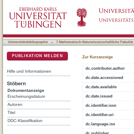
Accretion geometry of the neutron star low m
DSpace Repositorium (Manakin basiert)
measurements
Universitätsbibliographie
→
7 Mathematisch-Naturwissenschaftliche Fakultät
PUBLIKATION MELDEN
Zur Kurzanzeige
dc.contributor.author
Hilfe und Informationen
dc.date.accessioned
Stöbern
dc.date.available
Dokumentanzeige
dc.date.issued
Erscheinungsdatum
Autoren
dc.identifier.issn
Titel
dc.identifier.uri
DDC-Klassifikation
dc.language.iso
dc.publisher