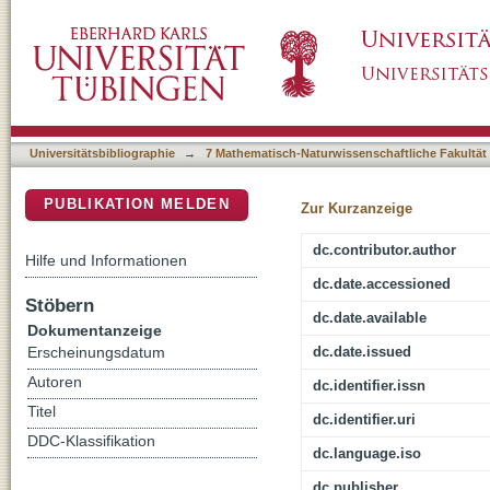
Hydrodynamics of Non-Equilibrium Soil Wate
DSpace Repositorium (Manakin basiert)
Universitätsbibliographie
→
7 Mathematisch-Naturwissenschaftliche Fakultät
PUBLIKATION MELDEN
Zur Kurzanzeige
dc.contributor.author
Hilfe und Informationen
dc.date.accessioned
Stöbern
dc.date.available
Dokumentanzeige
dc.date.issued
Erscheinungsdatum
Autoren
dc.identifier.issn
Titel
dc.identifier.uri
DDC-Klassifikation
dc.language.iso
dc.publisher