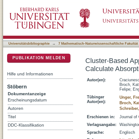
Cluster-Based Approach Utilizing Optimally 
DSpace Repositorium (Manakin basiert)
Organic Semiconductor Thin Films
Universitätsbibliographie
→
7 Mathematisch-Naturwissenschaftliche Fakultät
PUBLIKATION MELDEN
Cluster-Based App
Calculate Absorpt
Hilfe und Informationen
Autor(en):
Craciunes
Broch, Kat
Stöbern
Felipe
;
Eng
Dokumentanzeige
Tübinger
Unger, Fr
Erscheinungsdatum
Autor(en):
Broch, Ka
Autoren
Schreiber
Titel
Erschienen in:
Journal of
Verlagsangabe:
Washingto
DDC-Klassifikation
Sprache:
Englisch