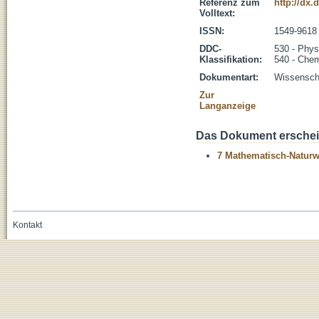
Referenz zum
http://dx.
Volltext:
ISSN:
1549-9618
DDC-
530 - Phys
Klassifikation:
540 - Che
Dokumentart:
Wissenscha
Zur
Langanzeige
Das Dokument erschein
7 Mathematisch-Naturwi
Kontakt