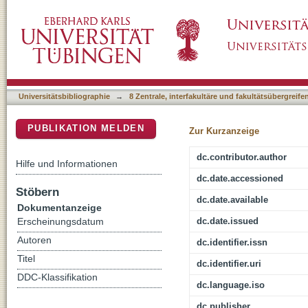
Followers' Regulatory Mode and Leadership 
DSpace Repositorium (Manakin basiert)
Moderate Their Relation?
Universitätsbibliographie
→
8 Zentrale, interfakultäre und fakultätsübergreif
PUBLIKATION MELDEN
Zur Kurzanzeige
dc.contributor.author
Hilfe und Informationen
dc.date.accessioned
Stöbern
dc.date.available
Dokumentanzeige
dc.date.issued
Erscheinungsdatum
Autoren
dc.identifier.issn
Titel
dc.identifier.uri
DDC-Klassifikation
dc.language.iso
dc.publisher