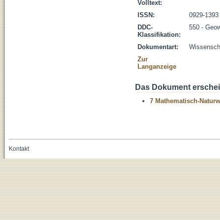
Volltext:
ISSN:
0929-1393
DDC-
550 - Geo
Klassifikation:
Dokumentart:
Wissenscha
Zur
Langanzeige
Das Dokument erschein
7 Mathematisch-Naturwi
Kontakt