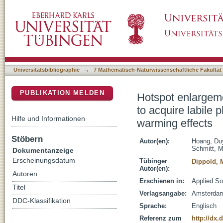
Hotspot enlargement and shortening hot mome
DSpace Repositorium (Manakin basiert)
from fungal necromass in response to warmin
Universitätsbibliographie
→
7 Mathematisch-Naturwissenschaftliche Fakultät
PUBLIKATION MELDEN
Hotspot enlargeme
to acquire labile
Hilfe und Informationen
warming effects
Stöbern
Autor(en):
Hoang, Du
Schmitt, M
Dokumentanzeige
Erscheinungsdatum
Tübinger
Dippold, 
Autor(en):
Autoren
Erschienen in:
Applied So
Titel
Verlagsangabe:
Amsterdam 
DDC-Klassifikation
Sprache:
Englisch
Referenz zum
http://dx.