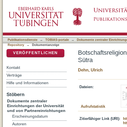
Botschaftsreligion und Verehrungsreligiosität
DSpace Repositorium (Manakin basiert)
Publikationsdienste
→
TOBIAS-portale
→
Dokumente zentraler Einrichtunge
Repository
→
Dokumentanzeige
Botschaftsreligion
VERÖFFENTLICHEN
Sütra
Kontakt
Dehn, Ulrich
Verträge
Hilfe und Informationen
Dateien:
Stöbern
Dokumente zentraler
Einrichtungen der Universität
Aufrufstatistik
und von Partnereinrichtungen
Erscheinungsdatum
Zitierfähiger Link (URI):
ht
ht
Autoren