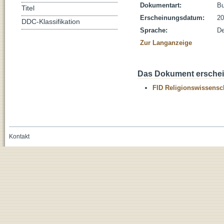
Dokumentart:
B
Titel
Erscheinungsdatum:
20
DDC-Klassifikation
Sprache:
De
Zur Langanzeige
Das Dokument erschein
FID Religionswissensch
Kontakt