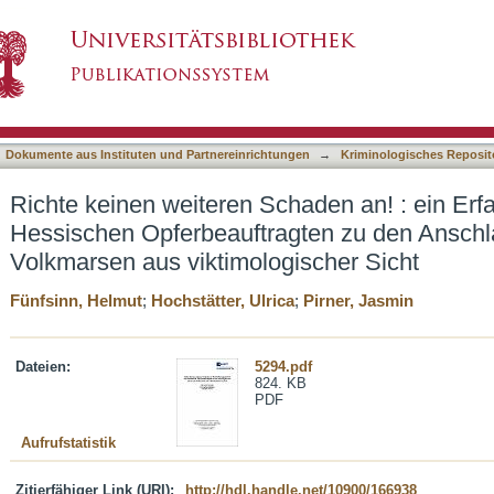
haden an! : ein Erfahrungsbericht des Hessis
asiert)
 und Volkmarsen aus viktimologischer Sicht
Dokumente aus Instituten und Partnereinrichtungen
→
Kriminologisches Reposit
Richte keinen weiteren Schaden an! : ein Erf
Hessischen Opferbeauftragten zu den Ansch
Volkmarsen aus viktimologischer Sicht
Fünfsinn, Helmut
;
Hochstätter, Ulrica
;
Pirner, Jasmin
Dateien:
5294.pdf
824. KB
PDF
Aufrufstatistik
Zitierfähiger Link (URI):
http://hdl.handle.net/10900/166938