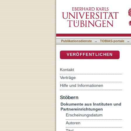
Richte keinen weiteren Sc
DSpace Repositorium (Manakin b
den Anschlägen von Hanau
Publikationsdienste
→
TOBIAS-portale
→
VERÖFFENTLICHEN
Kontakt
Verträge
Hilfe und Informationen
Stöbern
Dokumente aus Instituten und
Partnereinrichtungen
Erscheinungsdatum
Autoren
Titel