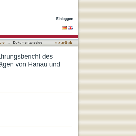
chen Opferbeauftragten zu
Einloggen
« zurück
ory
→
Dokumentanzeige
ahrungsbericht des
lägen von Hanau und