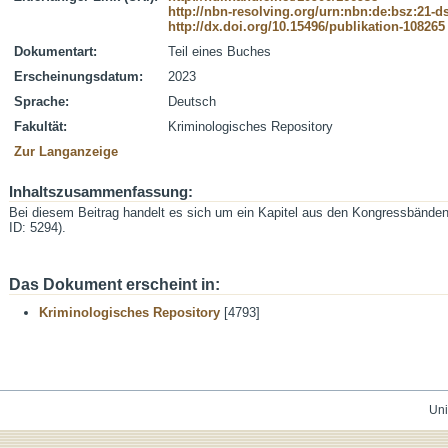
http://nbn-resolving.org/urn:nbn:de:bsz:21-
http://dx.doi.org/10.15496/publikation-108265
Dokumentart:
Teil eines Buches
Erscheinungsdatum:
2023
Sprache:
Deutsch
Fakultät:
Kriminologisches Repository
Zur Langanzeige
Inhaltszusammenfassung:
Bei diesem Beitrag handelt es sich um ein Kapitel aus den Kongressbände
ID: 5294).
Das Dokument erscheint in:
Kriminologisches Repository
[4793]
Uni