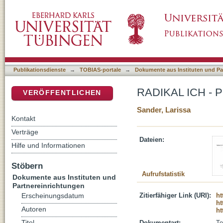
RADIKAL ICH - Prävention durch Identitätss
DSpace Repositorium (Manakin basiert)
Publikationsdienste
→
TOBIAS-portale
→
Dokumente aus Instituten und Pa
RADIKAL ICH - Prä
VERÖFFENTLICHEN
Sander, Larissa
Kontakt
Verträge
Dateien:
Hilfe und Informationen
Stöbern
Aufrufstatistik
Dokumente aus Instituten und
Partnereinrichtungen
Zitierfähiger Link (URI):
ht
Erscheinungsdatum
ht
Autoren
ht
Titel
Dokumentart:
Te