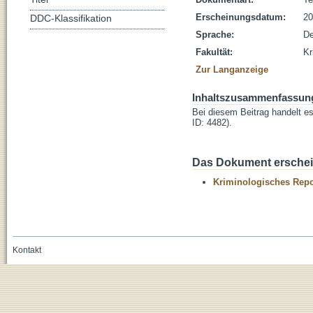
Erscheinungsdatum:
20
DDC-Klassifikation
Sprache:
De
Fakultät:
Kr
Zur Langanzeige
Inhaltszusammenfassun
Bei diesem Beitrag handelt e
ID: 4482).
Das Dokument erschein
Kriminologisches Repo
Kontakt