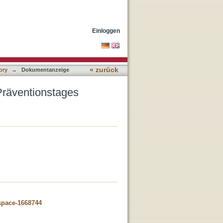
Einloggen
« zurück
ory
→
Dokumentanzeige
Präventionstages
dspace-1668744