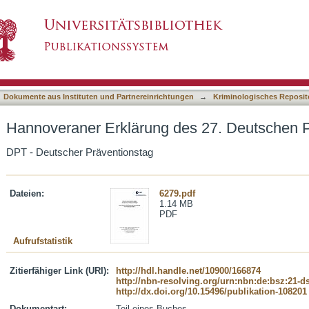
des 27. Deutschen Präventionstages
asiert)
Dokumente aus Instituten und Partnereinrichtungen
→
Kriminologisches Reposit
Hannoveraner Erklärung des 27. Deutschen 
DPT - Deutscher Präventionstag
Dateien:
6279.pdf
1.14 MB
PDF
Aufrufstatistik
Zitierfähiger Link (URI):
http://hdl.handle.net/10900/166874
http://nbn-resolving.org/urn:nbn:de:bsz:21-
http://dx.doi.org/10.15496/publikation-108201
Dokumentart:
Teil eines Buches