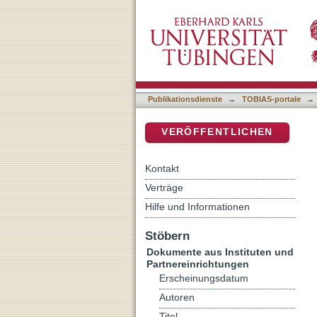
Hannoveraner Erklärung 
DSpace Repositorium (Manakin b
Publikationsdienste
→
TOBIAS-portale
→
VERÖFFENTLICHEN
Kontakt
Verträge
Hilfe und Informationen
Stöbern
Dokumente aus Instituten und
Partnereinrichtungen
Erscheinungsdatum
Autoren
Titel