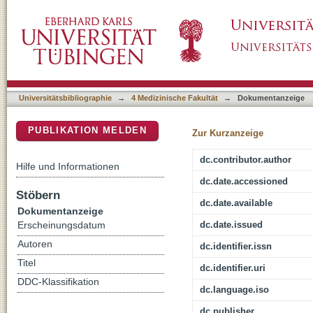
Breast cancer drugs: FDA approval, development
DSpace Repositorium (Manakin basiert)
endpoints, quality of life, value, and price
Universitätsbibliographie
→
4 Medizinische Fakultät
→
Dokumentanzeige
PUBLIKATION MELDEN
Zur Kurzanzeige
dc.contributor.author
Hilfe und Informationen
dc.date.accessioned
Stöbern
dc.date.available
Dokumentanzeige
dc.date.issued
Erscheinungsdatum
Autoren
dc.identifier.issn
Titel
dc.identifier.uri
DDC-Klassifikation
dc.language.iso
dc.publisher