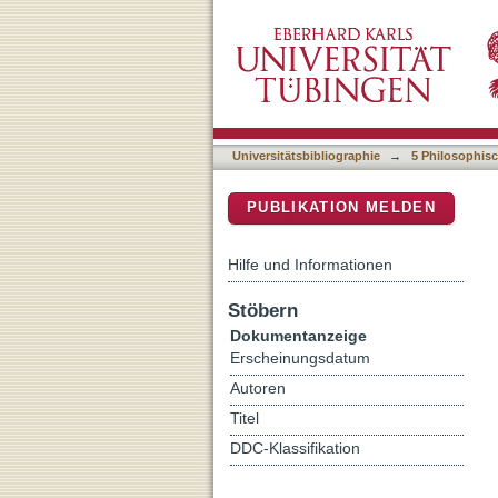
Strategic use of English qu
DSpace Repositorium (Manakin b
Universitätsbibliographie
→
5 Philosophisc
PUBLIKATION MELDEN
Hilfe und Informationen
Stöbern
Dokumentanzeige
Erscheinungsdatum
Autoren
Titel
DDC-Klassifikation