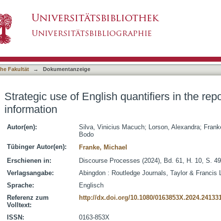
antifiers in the reporting of quantitative inform
asiert)
he Fakultät
→
Dokumentanzeige
Strategic use of English quantifiers in the repo
information
Autor(en):
Silva, Vinicius Macuch
;
Lorson, Alexandra
;
Frank
Bodo
Tübinger Autor(en):
Franke, Michael
Erschienen in:
Discourse Processes (2024), Bd. 61, H. 10, S. 4
Verlagsangabe:
Abingdon : Routledge Journals, Taylor & Francis 
Sprache:
Englisch
Referenz zum
http://dx.doi.org/10.1080/0163853X.2024.24133
Volltext:
ISSN:
0163-853X