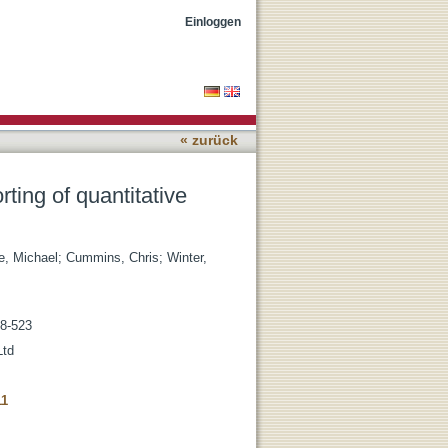
ation
Einloggen
« zurück
rting of quantitative
e, Michael
;
Cummins, Chris
;
Winter,
98-523
Ltd
11