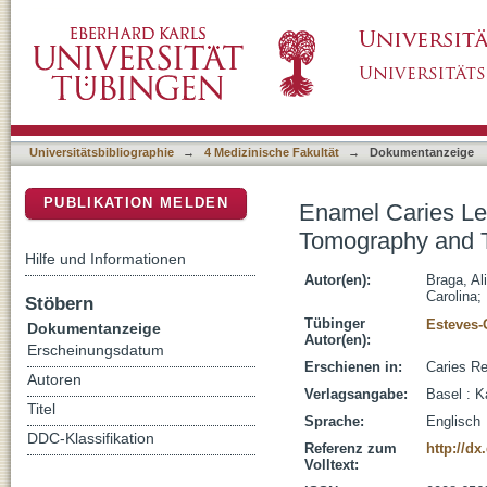
Enamel Caries Lesion Depth Obtained by Op
DSpace Repositorium (Manakin basiert)
Microradiography: A Comparative Study
Universitätsbibliographie
→
4 Medizinische Fakultät
→
Dokumentanzeige
PUBLIKATION MELDEN
Enamel Caries Le
Tomography and T
Hilfe und Informationen
Autor(en):
Braga, Al
Carolina
;
Stöbern
Tübinger
Esteves-O
Dokumentanzeige
Autor(en):
Erscheinungsdatum
Erschienen in:
Caries Re
Autoren
Verlagsangabe:
Basel : K
Titel
Sprache:
Englisch
DDC-Klassifikation
Referenz zum
http://dx
Volltext: