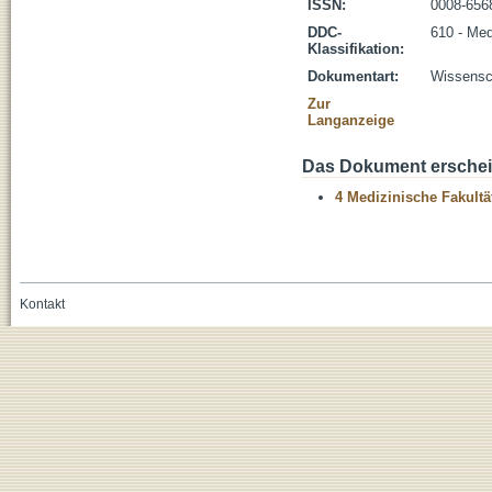
ISSN:
0008-656
DDC-
610 - Med
Klassifikation:
Dokumentart:
Wissensch
Zur
Langanzeige
Das Dokument erschein
4 Medizinische Fakultä
Kontakt