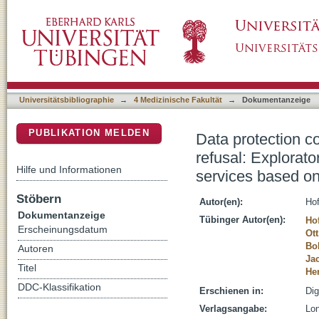
Data protection concerns are a statistically si
DSpace Repositorium (Manakin basiert)
patient perspective on telemedicine services
Universitätsbibliographie
→
4 Medizinische Fakultät
→
Dokumentanzeige
PUBLIKATION MELDEN
Data protection co
refusal: Explorato
Hilfe und Informationen
services based on
Stöbern
Autor(en):
Ho
Dokumentanzeige
Tübinger Autor(en):
Ho
Erscheinungsdatum
Ott
Bo
Autoren
Ja
Titel
He
DDC-Klassifikation
Erschienen in:
Dig
Verlagsangabe:
Lon