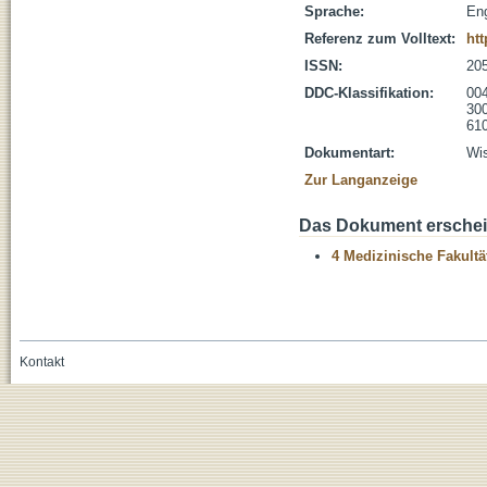
Sprache:
Eng
Referenz zum Volltext:
htt
ISSN:
20
DDC-Klassifikation:
004
300
610
Dokumentart:
Wis
Zur Langanzeige
Das Dokument erschein
4 Medizinische Fakultä
Kontakt