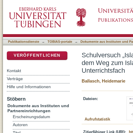
Schulversuch „Islamischer Religionsunterri
DSpace Repositorium (Manakin basiert)
Religionsunterricht als ordentliches Unterrich
Publikationsdienste
→
TOBIAS-portale
→
Dokumente aus Instituten und Pa
Schulversuch „Isl
VERÖFFENTLICHEN
dem Weg zum Islam
Unterrichtsfach
Kontakt
Verträge
Ballasch, Heidemarie
Hilfe und Informationen
Stöbern
Dateien:
Dokumente aus Instituten und
Partnereinrichtungen
Erscheinungsdatum
Aufrufstatistik
Autoren
Zitierfähiger Link (URI):
ht
Titel