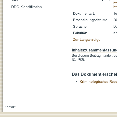
ht
DDC-Klassifikation
ht
Dokumentart:
Te
Erscheinungsdatum:
20
Sprache:
De
Fakultät:
Kr
Zur Langanzeige
Inhaltszusammenfassun
Bei diesem Beitrag handelt e
ID: 763).
Das Dokument erschein
Kriminologisches Repo
Kontakt