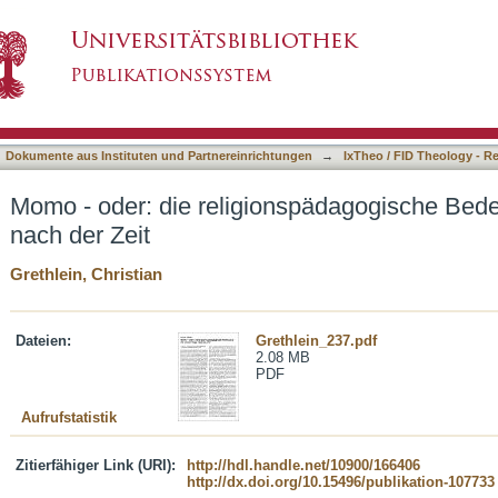
nspädagogische Bedeutung der neuen Frage nac
asiert)
Dokumente aus Instituten und Partnereinrichtungen
→
IxTheo / FID Theology - R
Momo - oder: die religionspädagogische Bed
nach der Zeit
Grethlein, Christian
Dateien:
Grethlein_237.pdf
2.08 MB
PDF
Aufrufstatistik
Zitierfähiger Link (URI):
http://hdl.handle.net/10900/166406
http://dx.doi.org/10.15496/publikation-107733