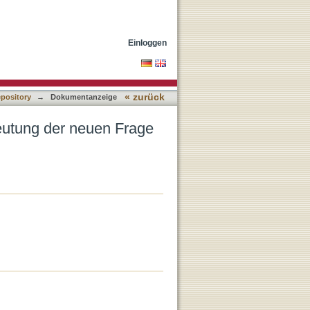
h der Zeit
Einloggen
« zurück
epository
→
Dokumentanzeige
eutung der neuen Frage