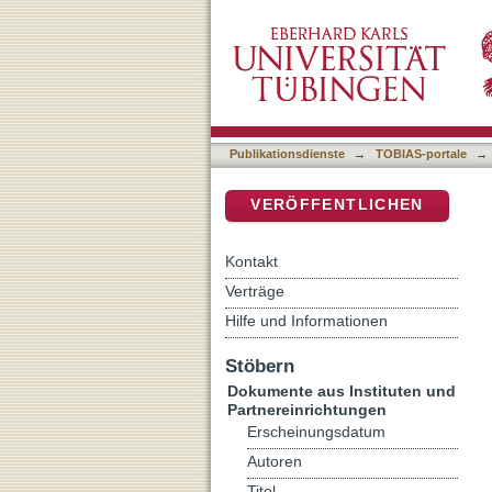
Momo - oder: die religio
DSpace Repositorium (Manakin b
Publikationsdienste
→
TOBIAS-portale
→
VERÖFFENTLICHEN
Kontakt
Verträge
Hilfe und Informationen
Stöbern
Dokumente aus Instituten und
Partnereinrichtungen
Erscheinungsdatum
Autoren
Titel