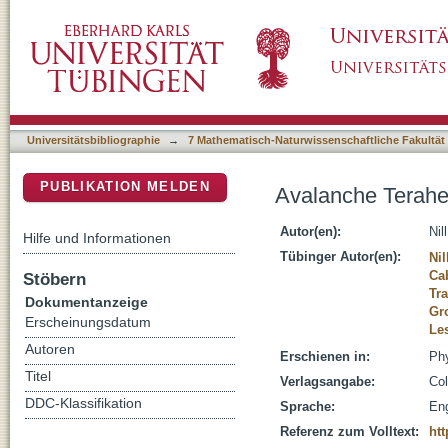
Avalanche Terahertz Photon Detection in a 
DSpace Repositorium (Manakin basiert)
Universitätsbibliographie
→
7 Mathematisch-Naturwissenschaftliche Fakultät
PUBLIKATION MELDEN
Avalanche Terahe
Autor(en):
Nil
Hilfe und Informationen
Tübinger Autor(en):
Nil
Cab
Stöbern
Tr
Dokumentanzeige
Gro
Erscheinungsdatum
Le
Autoren
Erschienen in:
Phy
Titel
Verlagsangabe:
Col
DDC-Klassifikation
Sprache:
Eng
Referenz zum Volltext:
htt