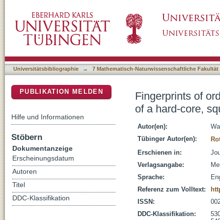
Fingerprints of ordered self-assembled struct
DSpace Repositorium (Manakin basiert)
shoulder system
Universitätsbibliographie
→
7 Mathematisch-Naturwissenschaftliche Fakultät
PUBLIKATION MELDEN
Fingerprints of or
of a hard-core, s
Hilfe und Informationen
Autor(en):
Wa
Stöbern
Tübinger Autor(en):
Ro
Dokumentanzeige
Erschienen in:
Jou
Erscheinungsdatum
Verlagsangabe:
Mel
Autoren
Sprache:
Eng
Titel
Referenz zum Volltext:
htt
DDC-Klassifikation
ISSN:
00
DDC-Klassifikation:
530