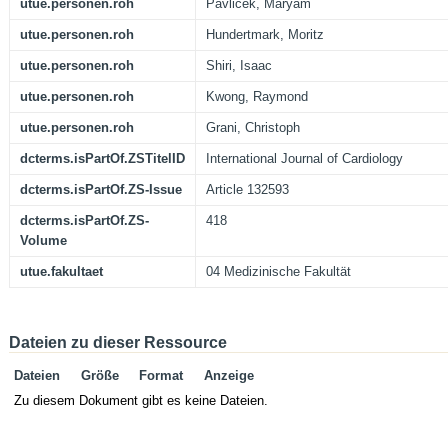
utue.personen.roh
Pavlicek, Maryam
utue.personen.roh
Hundertmark, Moritz
utue.personen.roh
Shiri, Isaac
utue.personen.roh
Kwong, Raymond
utue.personen.roh
Grani, Christoph
dcterms.isPartOf.ZSTitelID
International Journal of Cardiology
dcterms.isPartOf.ZS-Issue
Article 132593
dcterms.isPartOf.ZS-
418
Volume
utue.fakultaet
04 Medizinische Fakultät
Dateien zu dieser Ressource
Dateien
Größe
Format
Anzeige
Zu diesem Dokument gibt es keine Dateien.