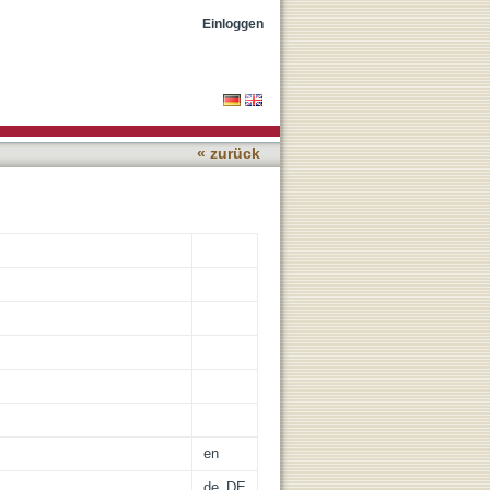
tcomes
Einloggen
« zurück
en
de_DE