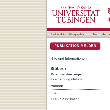
Sex- specific differences
DSpace Repositorium (Manakin b
Universitätsbibliographie
→
4 Medizinische
PUBLIKATION MELDEN
Hilfe und Informationen
Stöbern
Dokumentanzeige
Erscheinungsdatum
Autoren
Titel
DDC-Klassifikation