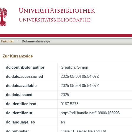
 in suspected myocarditis presentations and ou
asiert)
 Fakultät
→
Dokumentanzeige
Zur Kurzanzeige
dc.contributor.author
Greulich, Simon
dc.date.accessioned
2025-05-30T05:54:07Z
dc.date.available
2025-05-30T05:54:07Z
dc.date.issued
2025
dc.identifier.issn
0167-5273
dc.identifier.uri
http://hdl.handle.net/10900/165995
dc.language.iso
en
dc.publisher
Clare : Elsevier Ireland Ltd