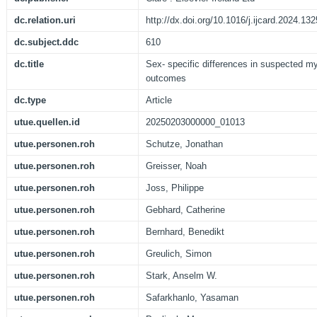
dc.relation.uri
http://dx.doi.org/10.1016/j.ijcard.2024.13
dc.subject.ddc
610
dc.title
Sex- specific differences in suspected my
outcomes
dc.type
Article
utue.quellen.id
20250203000000_01013
utue.personen.roh
Schutze, Jonathan
utue.personen.roh
Greisser, Noah
utue.personen.roh
Joss, Philippe
utue.personen.roh
Gebhard, Catherine
utue.personen.roh
Bernhard, Benedikt
utue.personen.roh
Greulich, Simon
utue.personen.roh
Stark, Anselm W.
utue.personen.roh
Safarkhanlo, Yasaman