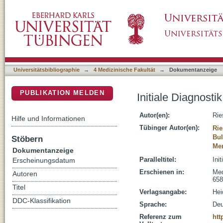
Initiale Diagnostik und Therapie des Schock
DSpace Repositorium (Manakin basiert)
Universitätsbibliographie
→
4 Medizinische Fakultät
→
Dokumentanzeige
PUBLIKATION MELDEN
Initiale Diagnost
Autor(en):
Rie
Hilfe und Informationen
Tübinger Autor(en):
Rie
Bul
Stöbern
Men
Dokumentanzeige
Paralleltitel:
Ini
Erscheinungsdatum
Erschienen in:
Med
Autoren
658
Titel
Verlagsangabe:
Hei
DDC-Klassifikation
Sprache:
Deu
Referenz zum
htt