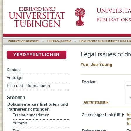
Legal issues of drones used by law enforce
DSpace Repositorium (Manakin basiert)
Publikationsdienste
→
TOBIAS-portale
→
Dokumente aus Instituten und Pa
Legal issues of d
VERÖFFENTLICHEN
Yun, Jee-Young
Kontakt
Verträge
Dateien:
Hilfe und Informationen
Stöbern
Aufrufstatistik
Dokumente aus Instituten und
Partnereinrichtungen
Zitierfähiger Link (URI):
ht
Erscheinungsdatum
ht
Autoren
ht
Titel
Dokumentart:
Te