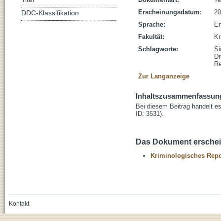
Erscheinungsdatum:
20
DDC-Klassifikation
Sprache:
En
Fakultät:
Kr
Schlagworte:
Si
Dr
Re
Zur Langanzeige
Inhaltszusammenfassun
Bei diesem Beitrag handelt e
ID: 3531).
Das Dokument erschein
Kriminologisches Repo
Kontakt