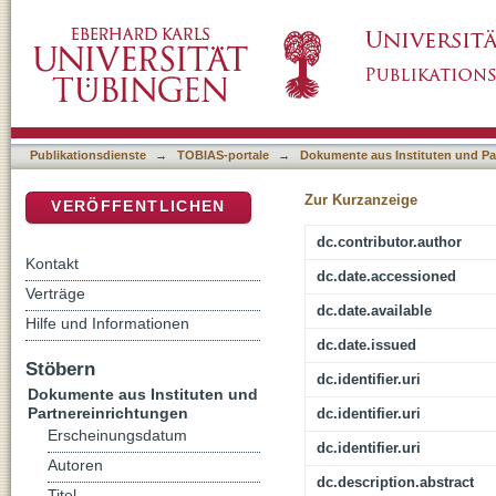
Neighbourhood Watch as an effective crime 
DSpace Repositorium (Manakin basiert)
Publikationsdienste
→
TOBIAS-portale
→
Dokumente aus Instituten und Pa
Zur Kurzanzeige
VERÖFFENTLICHEN
dc.contributor.author
Kontakt
dc.date.accessioned
Verträge
dc.date.available
Hilfe und Informationen
dc.date.issued
Stöbern
dc.identifier.uri
Dokumente aus Instituten und
Partnereinrichtungen
dc.identifier.uri
Erscheinungsdatum
dc.identifier.uri
Autoren
dc.description.abstract
Titel