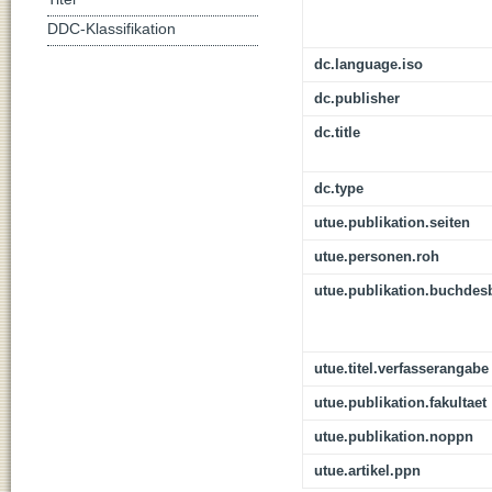
DDC-Klassifikation
dc.language.iso
dc.publisher
dc.title
dc.type
utue.publikation.seiten
utue.personen.roh
utue.publikation.buchdes
utue.titel.verfasserangabe
utue.publikation.fakultaet
utue.publikation.noppn
utue.artikel.ppn