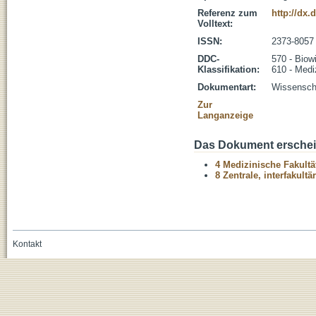
Referenz zum
http://dx.
Volltext:
ISSN:
2373-8057
DDC-
570 - Biow
Klassifikation:
610 - Medi
Dokumentart:
Wissenscha
Zur
Langanzeige
Das Dokument erschein
4 Medizinische Fakultä
8 Zentrale, interfakult
Kontakt