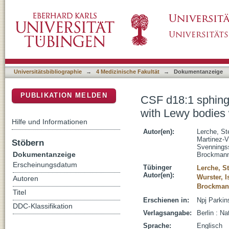
CSF d18:1 sphingolipid species in Parkinso
DSpace Repositorium (Manakin basiert)
without GBA1 variants
Universitätsbibliographie
→
4 Medizinische Fakultät
→
Dokumentanzeige
PUBLIKATION MELDEN
CSF d18:1 sphingo
with Lewy bodies 
Hilfe und Informationen
Autor(en):
Lerche, St
Martinez-V
Stöbern
Svennings
Dokumentanzeige
Brockmann
Erscheinungsdatum
Tübinger
Lerche, St
Autor(en):
Wurster, I
Autoren
Brockmann
Titel
Erschienen in:
Npj Parkin
DDC-Klassifikation
Verlagsangabe:
Berlin : Na
Sprache:
Englisch