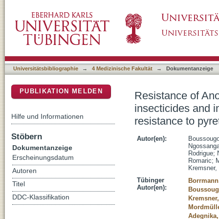
Resistance of Anopheles gambiae s.s. agains
DSpace Repositorium (Manakin basiert)
cytochrome P450 monooxygenase in resistan
Universitätsbibliographie
→
4 Medizinische Fakultät
→
Dokumentanzeige
PUBLIKATION MELDEN
Resistance of An
insecticides and 
Hilfe und Informationen
resistance to pyr
Stöbern
Autor(en):
Boussougo
Ngossanga
Dokumentanzeige
Rodrigue
;
Erscheinungsdatum
Romaric
;
M
Kremsner, 
Autoren
Tübinger
Borrmann,
Titel
Autor(en):
Boussoug
DDC-Klassifikation
Kremsner,
Mordmülle
Adegnika,