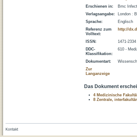
Erschienen in:
Bmc Infect
Verlagsangabe:
London : 
Sprache:
Englisch
Referenz zum
http://dx.
Volltext:
ISSN:
1471-2334
DDC-
610 - Medi
Klassifikation:
Dokumentart:
Wissenscha
Zur
Langanzeige
Das Dokument erschein
4 Medizinische Fakultä
8 Zentrale, interfakult
Kontakt