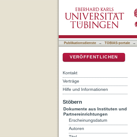
Das Projekt "Modellregio
DSpace Repositorium (Manakin b
Publikationsdienste
→
TOBIAS-portale
→
VERÖFFENTLICHEN
Kontakt
Verträge
Hilfe und Informationen
Stöbern
Dokumente aus Instituten und
Partnereinrichtungen
Erscheinungsdatum
Autoren
Titel