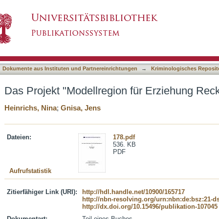
n für Erziehung Recklinghausen"
asiert)
Dokumente aus Instituten und Partnereinrichtungen
→
Kriminologisches Reposit
Das Projekt "Modellregion für Erziehung Rec
Heinrichs, Nina
;
Gnisa, Jens
Dateien:
178.pdf
536. KB
PDF
Aufrufstatistik
Zitierfähiger Link (URI):
http://hdl.handle.net/10900/165717
http://nbn-resolving.org/urn:nbn:de:bsz:21-
http://dx.doi.org/10.15496/publikation-107045
Dokumentart:
Teil eines Buches