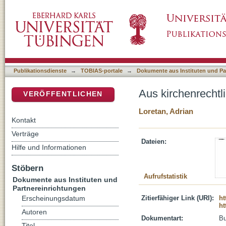
Aus kirchenrechtlicher Sicht : Partizipation i
DSpace Repositorium (Manakin basiert)
Publikationsdienste
→
TOBIAS-portale
→
Dokumente aus Instituten und Pa
Aus kirchenrechtli
VERÖFFENTLICHEN
Loretan, Adrian
Kontakt
Verträge
Dateien:
Hilfe und Informationen
Stöbern
Aufrufstatistik
Dokumente aus Instituten und
Partnereinrichtungen
Zitierfähiger Link (URI):
ht
Erscheinungsdatum
ht
Autoren
Dokumentart:
B
Titel