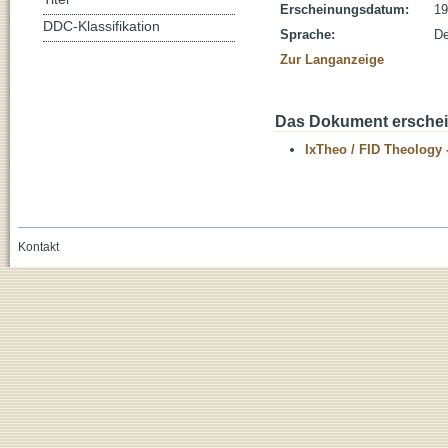
Erscheinungsdatum:
19
DDC-Klassifikation
Sprache:
De
Zur Langanzeige
Das Dokument erschein
IxTheo / FID Theology 
Kontakt