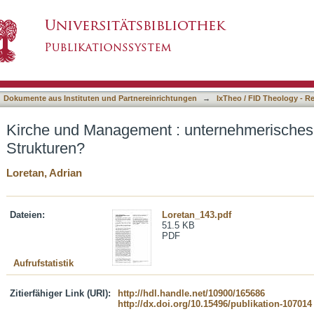
unternehmerisches Denken in kirchlichen Stru
asiert)
Dokumente aus Instituten und Partnereinrichtungen
→
IxTheo / FID Theology - R
Kirche und Management : unternehmerisches 
Strukturen?
Loretan, Adrian
Dateien:
Loretan_143.pdf
51.5 KB
PDF
Aufrufstatistik
Zitierfähiger Link (URI):
http://hdl.handle.net/10900/165686
http://dx.doi.org/10.15496/publikation-107014