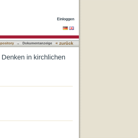
kturen?
Einloggen
« zurück
epository
→
Dokumentanzeige
Denken in kirchlichen