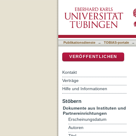
Kirche und Management : 
DSpace Repositorium (Manakin b
Publikationsdienste
→
TOBIAS-portale
→
VERÖFFENTLICHEN
Kontakt
Verträge
Hilfe und Informationen
Stöbern
Dokumente aus Instituten und
Partnereinrichtungen
Erscheinungsdatum
Autoren
Titel