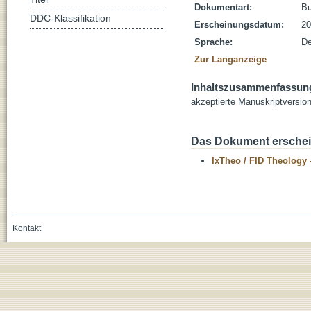
Dokumentart:
B
DDC-Klassifikation
Erscheinungsdatum:
20
Sprache:
De
Zur Langanzeige
Inhaltszusammenfassun
akzeptierte Manuskriptversio
Das Dokument erschein
IxTheo / FID Theology 
Kontakt