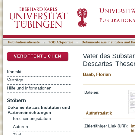
Vater des Substanzdualismus? : eine kontex
DSpace Repositorium (Manakin basiert)
Materie-Verhältnis
Publikationsdienste
→
TOBIAS-portale
→
Dokumente aus Instituten und Pa
Vater des Substan
VERÖFFENTLICHEN
Descartes' Thesen
Kontakt
Baab, Florian
Verträge
Hilfe und Informationen
Dateien:
Stöbern
Dokumente aus Instituten und
Partnereinrichtungen
Aufrufstatistik
Erscheinungsdatum
Zitierfähiger Link (URI):
ht
Autoren
ht
Titel