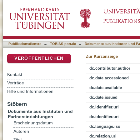
Transcendence in Difference to Creation : a 
DSpace Repositorium (Manakin basiert)
Philosophical Theorizing
Publikationsdienste
→
TOBIAS-portale
→
Dokumente aus Instituten und Pa
Zur Kurzanzeige
VERÖFFENTLICHEN
dc.contributor.author
Kontakt
dc.date.accessioned
Verträge
dc.date.available
Hilfe und Informationen
dc.date.issued
Stöbern
dc.identifier.uri
Dokumente aus Instituten und
Partnereinrichtungen
dc.identifier.uri
Erscheinungsdatum
dc.language.iso
Autoren
dc.relation.uri
Titel