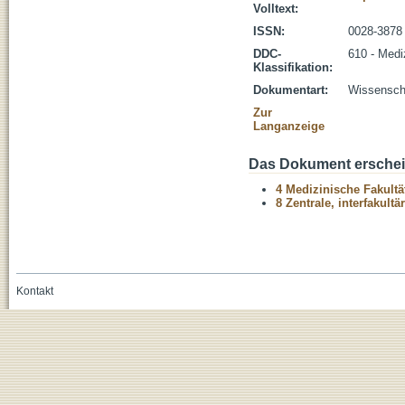
Volltext:
ISSN:
0028-3878
DDC-
610 - Medi
Klassifikation:
Dokumentart:
Wissenscha
Zur
Langanzeige
Das Dokument erschein
4 Medizinische Fakultä
8 Zentrale, interfakult
Kontakt