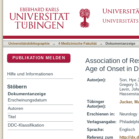
Association of Resilience-Related Life Exper
DSpace Repositorium (Manakin basiert)
Inherited Alzheimer Disease
Universitätsbibliographie
→
4 Medizinische Fakultät
→
Dokumentanzeige
PUBLIKATION MELDEN
Association of Res
Age of Onset in D
Hilfe und Informationen
Autor(en):
Son, Hye 
Gregory S.
Stöbern
Levin, Jo
Dokumentanzeige
Hassensta
Erscheinungsdatum
Tübinger
Jucker, M
Autor(en):
Autoren
Erschienen in:
Neurology 
Titel
Verlagsangabe:
Philadelphi
DDC-Klassifikation
Sprache:
Englisch
Referenz zum
http://dx