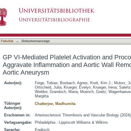
ctivation and Procoagulant Activity Aggravate 
asiert)
inal Aortic Aneurysm
 Fakultät
→
Dokumentanzeige
GP VI-Mediated Platelet Activation and Procoa
Aggravate Inflammation and Aortic Wall Rem
Aortic Aneurysm
Autor(en):
Feige, Tobias
;
Bosbach, Agnes
;
Krott, Kim J.
;
Mulorz, J
Ortscheid, Julia
;
Krueger, Evelyn
;
Krueger, Irena
;
Salehz
Wiebke
;
Grandoch, Maria
;
Muench, Goetz
;
Wagenhaeuse
Margitta
Tübinger
Chatterjee, Madhumita
Autor(en):
Erschienen in:
Arteriosclerosis Thrombosis and Vascular Biology (2024)
Verlagsangabe:
Philadelphia : Lippincott Williams & Wilkins
Sprache:
Englisch