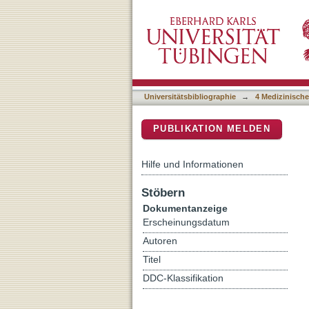
GP VI-Mediated Platelet A
DSpace Repositorium (Manakin b
Wall Remodeling in Abdom
Universitätsbibliographie
→
4 Medizinische
PUBLIKATION MELDEN
Hilfe und Informationen
Stöbern
Dokumentanzeige
Erscheinungsdatum
Autoren
Titel
DDC-Klassifikation