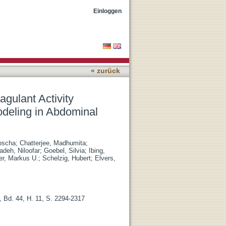
Inflammation and Aortic
Einloggen
« zurück
gulant Activity
odeling in Abdominal
oscha
;
Chatterjee, Madhumita
;
adeh, Niloofar
;
Goebel, Silvia
;
Ibing,
r, Markus U.
;
Schelzig, Hubert
;
Elvers,
, Bd. 44, H. 11, S. 2294-2317