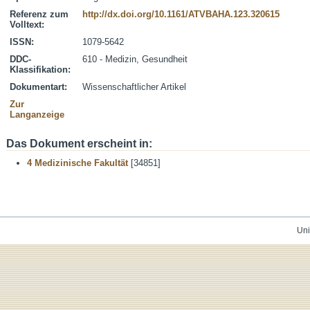
Referenz zum
http://dx.doi.org/10.1161/ATVBAHA.123.320615
Volltext:
ISSN:
1079-5642
DDC-
610 - Medizin, Gesundheit
Klassifikation:
Dokumentart:
Wissenschaftlicher Artikel
Zur
Langanzeige
Das Dokument erscheint in:
4 Medizinische Fakultät
[34851]
Uni