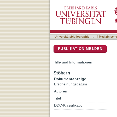
First-in-Human Phase I Tr
DSpace Repositorium (Manakin b
COVID-19 Vaccine Boost
Universitätsbibliographie
→
4 Medizinische
PUBLIKATION MELDEN
Hilfe und Informationen
Stöbern
Dokumentanzeige
Erscheinungsdatum
Autoren
Titel
DDC-Klassifikation