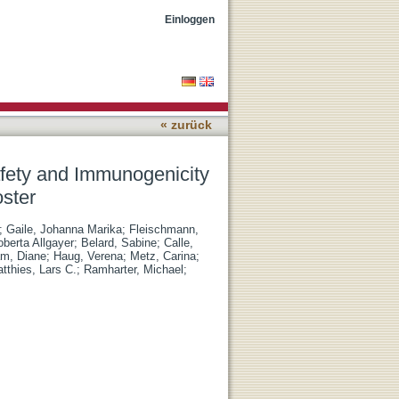
f an Orf Virus-Based
Einloggen
« zurück
afety and Immunogenicity
ster
;
Gaile, Johanna Marika
;
Fleischmann,
berta Allgayer
;
Belard, Sabine
;
Calle,
m, Diane
;
Haug, Verena
;
Metz, Carina
;
tthies, Lars C.
;
Ramharter, Michael
;