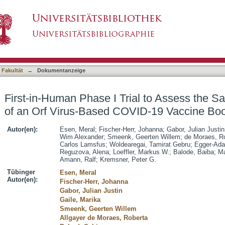
ial to Assess the Safety and Immunogenicity o
asiert)
er
 Fakultät
→
Dokumentanzeige
First-in-Human Phase I Trial to Assess the S
of an Orf Virus-Based COVID-19 Vaccine Boo
Autor(en):
Esen, Meral
;
Fischer-Herr, Johanna
;
Gabor, Julian Justin
Wim Alexander
;
Smeenk, Geerten Willem
;
de Moraes, Ro
Carlos Lamsfus
;
Woldearegai, Tamirat Gebru
;
Egger-Ada
Reguzova, Alena
;
Loeffler, Markus W.
;
Balode, Baiba
;
Ma
Amann, Ralf
;
Kremsner, Peter G.
Tübinger
Esen, Meral
Autor(en):
Fischer-Herr, Johanna
Gabor, Julian Justin
Gaile, Marika
Smeenk, Geerten Willem
Allgayer de Moraes, Roberta