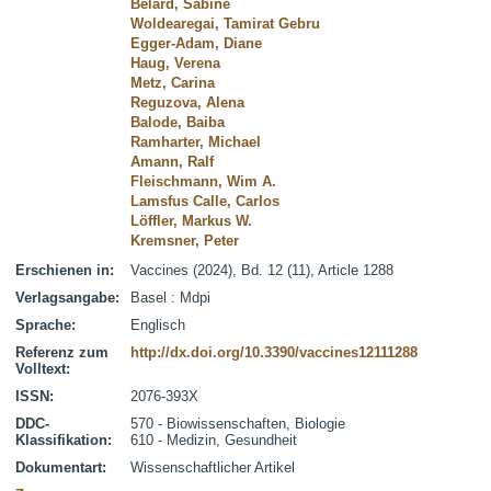
Belard, Sabine
Woldearegai, Tamirat Gebru
Egger-Adam, Diane
Haug, Verena
Metz, Carina
Reguzova, Alena
Balode, Baiba
Ramharter, Michael
Amann, Ralf
Fleischmann, Wim A.
Lamsfus Calle, Carlos
Löffler, Markus W.
Kremsner, Peter
Erschienen in:
Vaccines (2024), Bd. 12 (11), Article 1288
Verlagsangabe:
Basel : Mdpi
Sprache:
Englisch
Referenz zum
http://dx.doi.org/10.3390/vaccines12111288
Volltext:
ISSN:
2076-393X
DDC-
570 - Biowissenschaften, Biologie
Klassifikation:
610 - Medizin, Gesundheit
Dokumentart:
Wissenschaftlicher Artikel