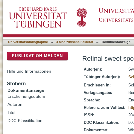
Retinal sweet spot for myopia treatment
DSpace Repositorium (Manakin basiert)
Universitätsbibliographie
→
4 Medizinische Fakultät
→
Dokumentanzeige
PUBLIKATION MELDEN
Retinal sweet spo
Autor(en):
Swi
Hilfe und Informationen
Tübinger Autor(en):
Sch
Stöbern
Erschienen in:
Sci
Dokumentanzeige
Verlagsangabe:
Ber
Erscheinungsdatum
Sprache:
Eng
Autoren
Referenz zum Volltext:
htt
Titel
ISSN:
20
DDC-Klassifikation
DDC-Klassifikation:
500
Dokumentart:
Wis