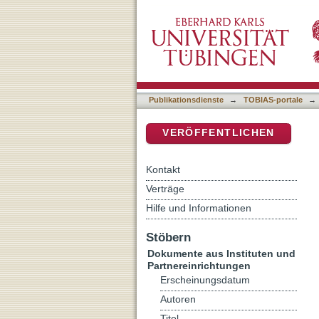
Ist die Bibel tolerant? : od
DSpace Repositorium (Manakin b
Publikationsdienste
→
TOBIAS-portale
→
VERÖFFENTLICHEN
Kontakt
Verträge
Hilfe und Informationen
Stöbern
Dokumente aus Instituten und
Partnereinrichtungen
Erscheinungsdatum
Autoren
Titel