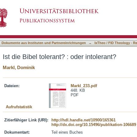
er intolerant?
asiert)
Dokumente aus Instituten und Partnereinrichtungen
→
IxTheo / FID Theology - R
Ist die Bibel tolerant? : oder intolerant?
Markl, Dominik
Dateien:
Markl_233.pdf
448. KB
PDF
Aufrufstatistik
Zitierfähiger Link (URI):
http://hdl.handle.net/10900/165361
http://dx.doi.org/10.15496/publikation-106689
Dokumentart:
Teil eines Buches