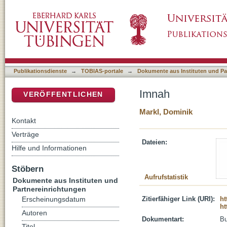
Imnah
DSpace Repositorium (Manakin basiert)
Publikationsdienste
→
TOBIAS-portale
→
Dokumente aus Instituten und Pa
Imnah
VERÖFFENTLICHEN
Markl, Dominik
Kontakt
Verträge
Dateien:
Hilfe und Informationen
Stöbern
Aufrufstatistik
Dokumente aus Instituten und
Partnereinrichtungen
Zitierfähiger Link (URI):
ht
Erscheinungsdatum
ht
Autoren
Dokumentart:
B
Titel