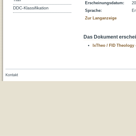
Erscheinungsdatum:
20
DDC-Klassifikation
Sprache:
En
Zur Langanzeige
Das Dokument erschein
IxTheo / FID Theology 
Kontakt