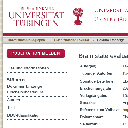
Brain state evaluation in multi-modal brain si
DSpace Repositorium (Manakin basiert)
Universitätsbibliographie
→
4 Medizinische Fakultät
→
Dokumentanzeige
PUBLIKATION MELDEN
Brain state evalua
Autor(en):
Ta
Hilfe und Informationen
Tübinger Autor(en):
Ta
Stöbern
Sonstige Beteiligte:
Ebe
Dokumentanzeige
Erscheinungsjahr:
20
Erscheinungsdatum
Verlagsangabe:
Tü
Autoren
Sprache:
Eng
Titel
Referenz zum Volltext:
htt
DDC-Klassifikation
Dokumentart:
Dis
Seitenzahl:
146