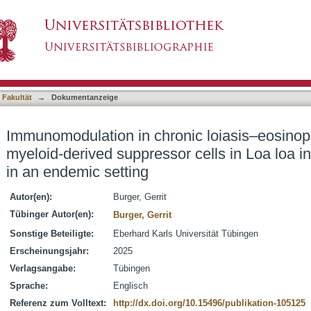
ic loiasis–eosinophils, basophils and myeloid
asiert)
ts treatment in an endemic setting
 Fakultät
→
Dokumentanzeige
Immunomodulation in chronic loiasis–eosinoph
myeloid-derived suppressor cells in Loa loa in
in an endemic setting
Autor(en):
Burger, Gerrit
Tübinger Autor(en):
Burger, Gerrit
Sonstige Beteiligte:
Eberhard Karls Universität Tübingen
Erscheinungsjahr:
2025
Verlagsangabe:
Tübingen
Sprache:
Englisch
Referenz zum Volltext:
http://dx.doi.org/10.15496/publikation-105125