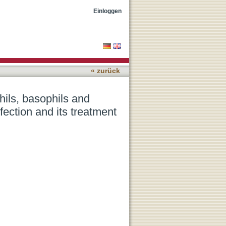
-derived suppressor cells
Einloggen
« zurück
ils, basophils and
fection and its treatment