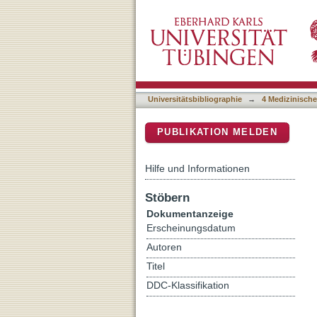
Immunomodulation in chron
DSpace Repositorium (Manakin b
in Loa loa infection and i
Universitätsbibliographie
→
4 Medizinische
PUBLIKATION MELDEN
Hilfe und Informationen
Stöbern
Dokumentanzeige
Erscheinungsdatum
Autoren
Titel
DDC-Klassifikation