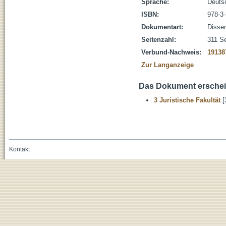
Sprache:
Deuts
ISBN:
978-3
Dokumentart:
Disser
Seitenzahl:
311 Se
Verbund-Nachweis:
19138
Zur Langanzeige
Das Dokument erschein
3 Juristische Fakultät
[
Kontakt