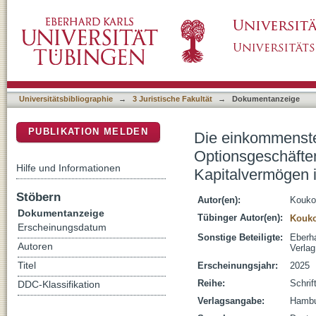
Die einkommensteuerliche Behandlung von 
DSpace Repositorium (Manakin basiert)
Privatvermögen des Anlegers als Einkünfte 
Griechenland
Universitätsbibliographie
→
3 Juristische Fakultät
→
Dokumentanzeige
PUBLIKATION MELDEN
Die einkommenste
Optionsgeschäfte
Hilfe und Informationen
Kapitalvermögen 
Stöbern
Autor(en):
Kouko
Dokumentanzeige
Tübinger Autor(en):
Kouko
Erscheinungsdatum
Sonstige Beteiligte:
Eberha
Autoren
Verlag
Titel
Erscheinungsjahr:
2025
Reihe:
Schrif
DDC-Klassifikation
Verlagsangabe:
Hambu