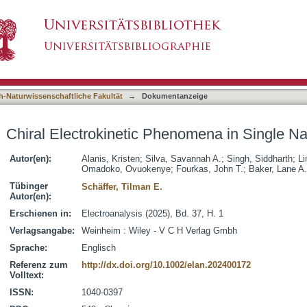
enomena in Single Nanopores
asiert)
h-Naturwissenschaftliche Fakultät
→
Dokumentanzeige
Chiral Electrokinetic Phenomena in Single N
Autor(en):
Alanis, Kristen
;
Silva, Savannah A.
;
Singh, Siddharth
;
Li
Omadoko, Ovuokenye
;
Fourkas, John T.
;
Baker, Lane A.
Tübinger
Schäffer, Tilman E.
Autor(en):
Erschienen in:
Electroanalysis (2025), Bd. 37, H. 1
Verlagsangabe:
Weinheim : Wiley - V C H Verlag Gmbh
Sprache:
Englisch
Referenz zum
http://dx.doi.org/10.1002/elan.202400172
Volltext:
ISSN:
1040-0397