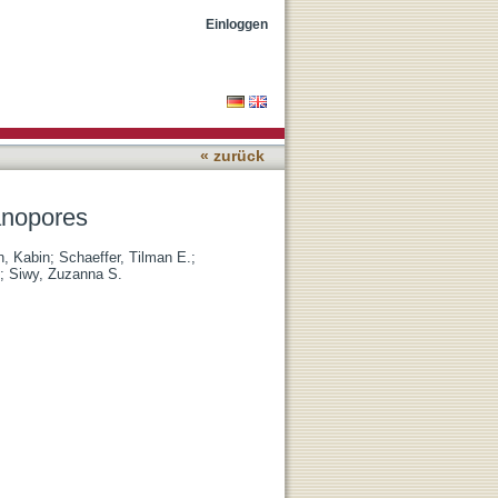
Einloggen
« zurück
anopores
n, Kabin
;
Schaeffer, Tilman E.
;
;
Siwy, Zuzanna S.