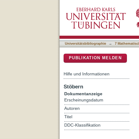
Chiral Electrokinetic Ph
DSpace Repositorium (Manakin b
Universitätsbibliographie
→
7 Mathematisc
PUBLIKATION MELDEN
Hilfe und Informationen
Stöbern
Dokumentanzeige
Erscheinungsdatum
Autoren
Titel
DDC-Klassifikation