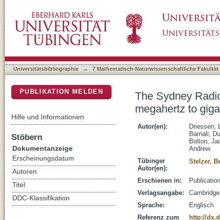
The Sydney Radio Star Catalogue: Properties 
DSpace Repositorium (Manakin basiert)
Universitätsbibliographie
→
7 Mathematisch-Naturwissenschaftliche Fakultät
PUBLIKATION MELDEN
The Sydney Radio 
megahertz to giga
Hilfe und Informationen
Autor(en):
Driessen, 
Barnali
;
Du
Stöbern
Bolton, Ja
Dokumentanzeige
Andrew
Erscheinungsdatum
Tübinger
Stelzer, B
Autor(en):
Autoren
Erschienen in:
Publicatio
Titel
Verlagsangabe:
Cambridge
DDC-Klassifikation
Sprache:
Englisch
Referenz zum
http://dx.