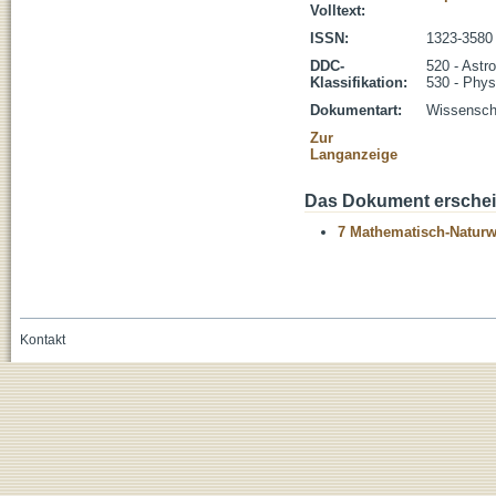
Volltext:
ISSN:
1323-3580
DDC-
520 - Astr
Klassifikation:
530 - Phys
Dokumentart:
Wissenscha
Zur
Langanzeige
Das Dokument erschein
7 Mathematisch-Naturwi
Kontakt