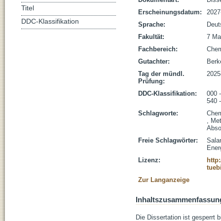
Titel
Erscheinungsdatum:
2027
DDC-Klassifikation
Sprache:
Deut
Fakultät:
7 Ma
Fachbereich:
Che
Gutachter:
Berk
Tag der mündl.
2025
Prüfung:
DDC-Klassifikation:
000 
540 
Schlagworte:
Chem
, Me
Abso
Freie Schlagwörter:
Sala
Ener
Lizenz:
http
tueb
Zur Langanzeige
Inhaltszusammenfassun
Die Dissertation ist gesperrt 