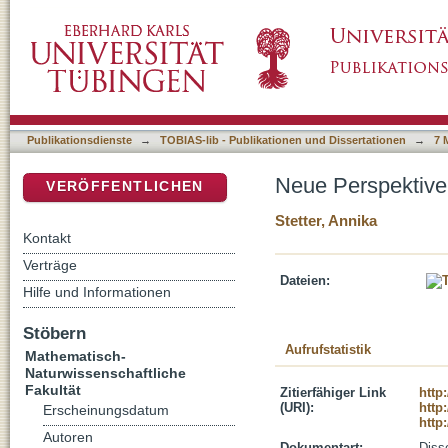
Neue Perspektiven zur Direktverstromung v
DSpace Repositorium (Manakin basiert)
Publikationsdienste
→
TOBIAS-lib - Publikationen und Dissertationen
→
7 
Neue Perspektive
VERÖFFENTLICHEN
Stetter, Annika
Kontakt
Verträge
Dateien:
Hilfe und Informationen
Stöbern
Aufrufstatistik
Mathematisch-
Naturwissenschaftliche
Fakultät
Zitierfähiger Link
http
(URI):
http
Erscheinungsdatum
http
Autoren
Dokumentart:
Disse