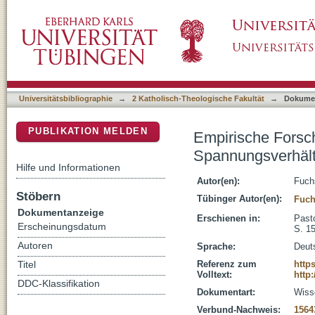
Empirische Forschung und Praktische Theolog
DSpace Repositorium (Manakin basiert)
weiten Empiriebegriff
Universitätsbibliographie
→
2 Katholisch-Theologische Fakultät
→
Dokume
PUBLIKATION MELDEN
Empirische Forsch
Spannungsverhältn
Hilfe und Informationen
Autor(en):
Fuch
Stöbern
Tübinger Autor(en):
Fuch
Dokumentanzeige
Erschienen in:
Pasto
Erscheinungsdatum
S. 1
Autoren
Sprache:
Deut
Referenz zum
http
Titel
Volltext:
http
DDC-Klassifikation
Dokumentart:
Wisse
Verbund-Nachweis:
1564